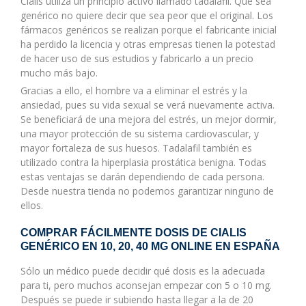
Cialis utiliza un principio activo llamado tadalafil. Que sea
genérico no quiere decir que sea peor que el original. Los
fármacos genéricos se realizan porque el fabricante inicial
ha perdido la licencia y otras empresas tienen la potestad
de hacer uso de sus estudios y fabricarlo a un precio
mucho más bajo.
Gracias a ello, el hombre va a eliminar el estrés y la
ansiedad, pues su vida sexual se verá nuevamente activa.
Se beneficiará de una mejora del estrés, un mejor dormir,
una mayor protección de su sistema cardiovascular, y
mayor fortaleza de sus huesos. Tadalafil también es
utilizado contra la hiperplasia prostática benigna. Todas
estas ventajas se darán dependiendo de cada persona.
Desde nuestra tienda no podemos garantizar ninguno de
ellos.
COMPRAR FÁCILMENTE DOSIS DE CIALIS
GENÉRICO EN 10, 20, 40 MG ONLINE EN ESPAÑA
Sólo un médico puede decidir qué dosis es la adecuada
para ti, pero muchos aconsejan empezar con 5 o 10 mg.
Después se puede ir subiendo hasta llegar a la de 20