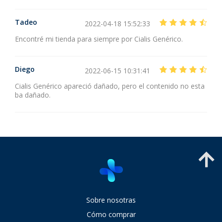
Tadeo
2022-04-18 15:52:33
Encontré mi tienda para siempre por Cialis Genérico.
Diego
2022-06-15 10:31:41
Cialis Genérico apareció dañado, pero el contenido no esta
ba dañado.
Sobre nosotras
Cómo comprar